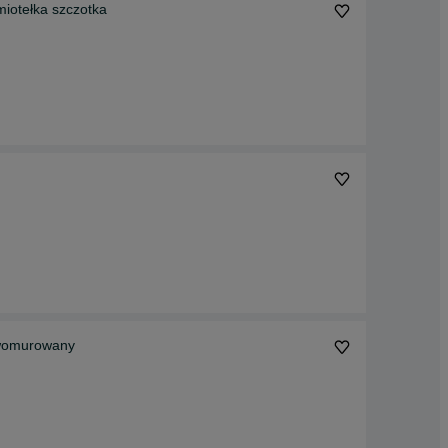
miotełka szczotka
womurowany