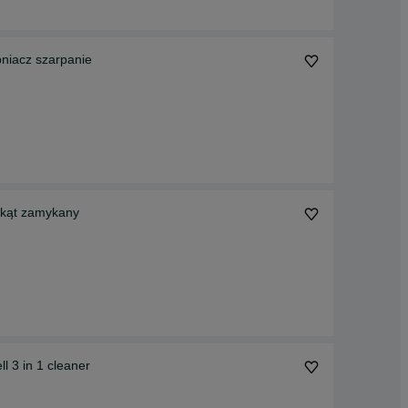
bniacz szarpanie
ójkąt zamykany
l 3 in 1 cleaner