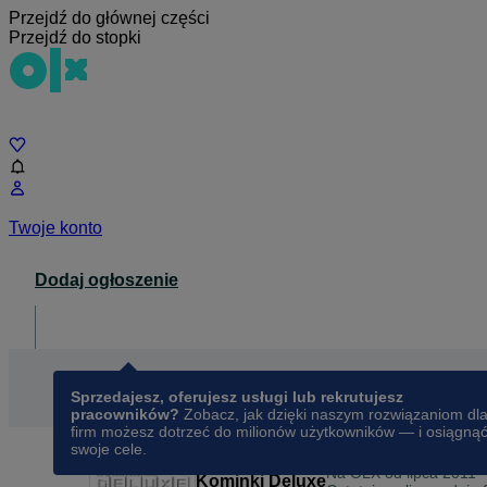
Przejdź do głównej części
Przejdź do stopki
Czat
Twoje konto
Dodaj ogłoszenie
Dla biznesu
opens in a new tab
Sprzedajesz, oferujesz usługi lub rekrutujesz
pracowników?
Zobacz, jak dzięki naszym rozwiązaniom dl
firm możesz dotrzeć do milionów użytkowników — i osiągną
swoje cele.
Na OLX od
lipca 2011
Kominki Deluxe